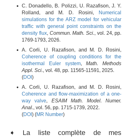
C.
Donadello
,
B.
Polizzi
,
U.
Razafison
,
J. Y.
Rolland
, and
M. D.
Rosini
,
Numerical
simulations for the ARZ model for vehicular
traffic with general point constraints on the
density flux
,
Commun. Math. Sci.
,
vol.
24
,
pp.
1769-1793
,
2026
.
A.
Corli
,
U.
Razafison
, and
M. D.
Rosini
,
Coherence of coupling conditions for the
isothermal Euler system
,
Math. Methods
Appl. Sci.
,
vol.
48
,
pp.
11565-11591
,
2025
.
(
DOI
)
A.
Corli
,
U.
Razafison
, and
M. D.
Rosini
,
Coherence and flow-maximization of a one-
way valve
,
ESAIM Math. Model. Numer.
Anal.
,
vol.
56
,
pp.
1715-1739
,
2022
.
(
DOI
)
(
MR Number
)
➧ La liste complète de mes